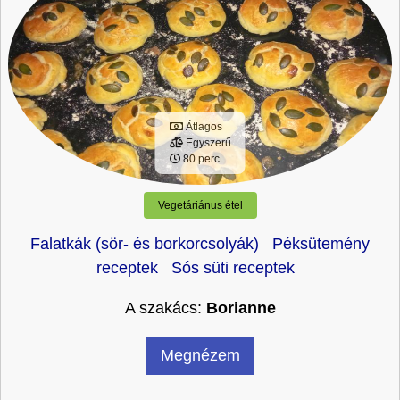
Átlagos
Egyszerű
80 perc
Vegetáriánus étel
Falatkák (sör- és borkorcsolyák)
Péksütemény
receptek
Sós süti receptek
A szakács:
Borianne
Megnézem