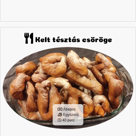
Kelt tésztás csöröge
Átlagos
Egyszerű
40 perc