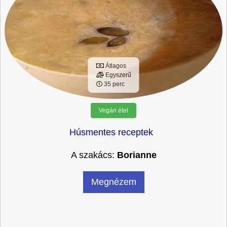
Átlagos
Egyszerű
35 perc
Vegán étel
Húsmentes receptek
A szakács:
Borianne
Megnézem