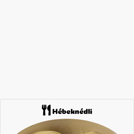
Hébeknédli