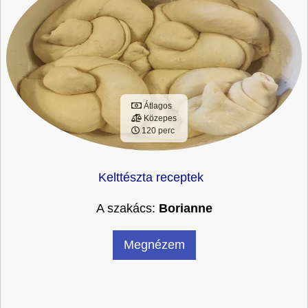
Átlagos
Közepes
120 perc
Kelttészta receptek
A szakács:
Borianne
Megnézem