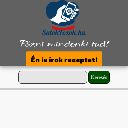
Főzni mindenki tud!
Én is írok receptet!