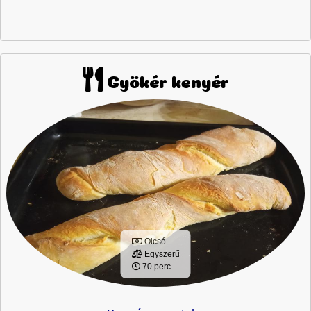
Gyökér kenyér
Olcsó
Egyszerű
70 perc