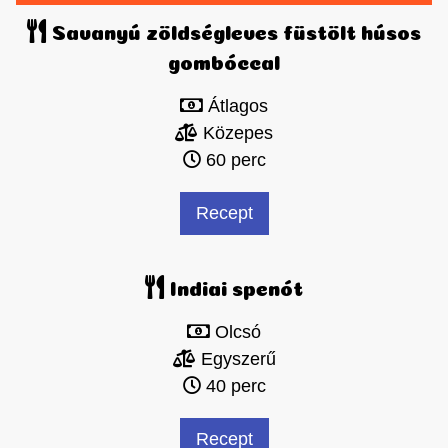
Savanyú zöldségleves füstölt húsos
gombóccal
Átlagos
Közepes
60 perc
Recept
Indiai spenót
Olcsó
Egyszerű
40 perc
Recept