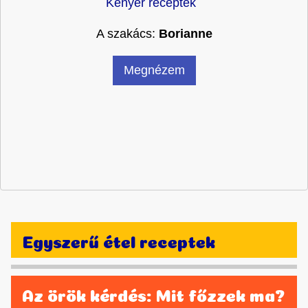
Kenyér receptek
A szakács:
Borianne
Megnézem
Egyszerű étel receptek
Az örök kérdés: Mit főzzek ma?