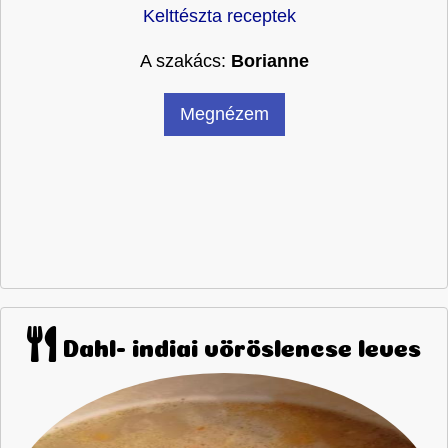
Kelttészta receptek
A szakács:
Borianne
Megnézem
Dahl- indiai vöröslencse leves