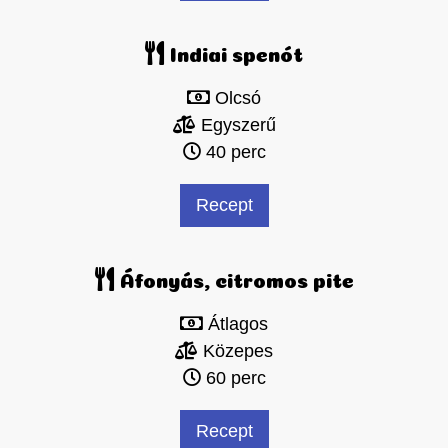
Indiai spenót
Olcsó
Egyszerű
40 perc
Recept
Áfonyás, citromos pite
Átlagos
Közepes
60 perc
Recept