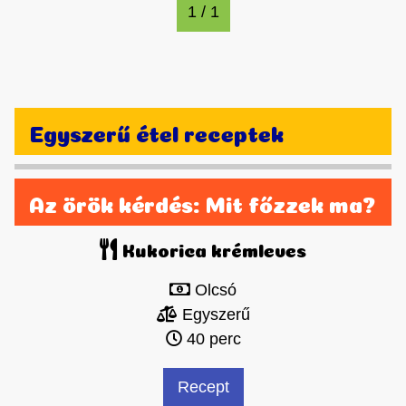
1 / 1
Egyszerű étel receptek
Az örök kérdés: Mit főzzek ma?
Kukorica krémleves
Olcsó
Egyszerű
40 perc
Recept