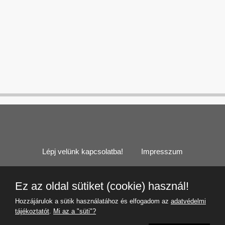
Lépj velünk kapcsolatba!
Impresszum
Cookie (süti) információk
Felhasználási feltételek
Ez az oldal sütiket (cookie) használ!
Adatvédelmi tájékoztató
Hozzájárulok a sütik használatához és elfogadom az
adatvédelmi
tájékoztatót
.
Mi az a "süti"?