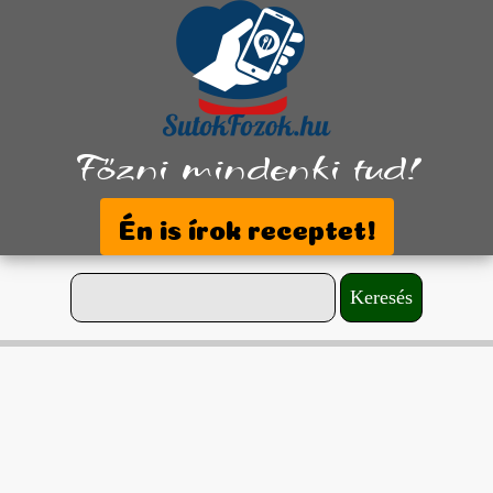
Főzni mindenki tud!
Én is írok receptet!