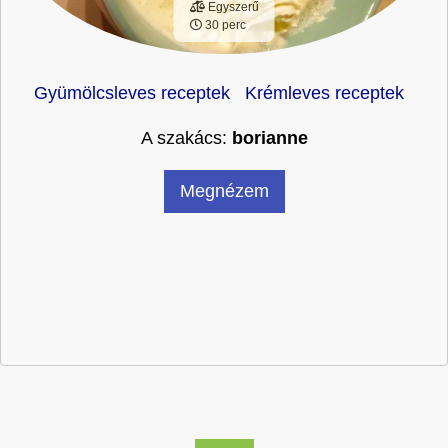
Egyszerű
30 perc
Gyümölcsleves receptek
Krémleves receptek
A szakács:
borianne
Megnézem