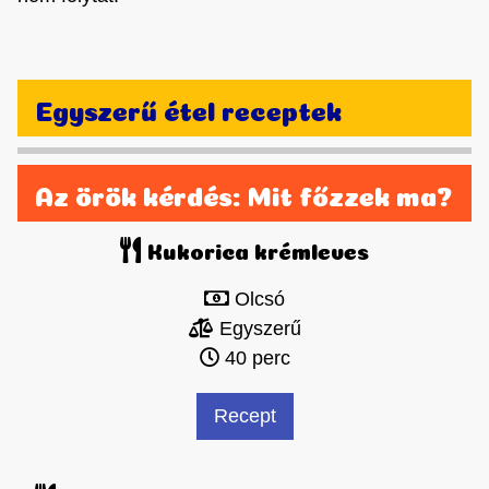
Egyszerű étel receptek
Az örök kérdés: Mit főzzek ma?
Kukorica krémleves
Olcsó
Egyszerű
40 perc
Recept