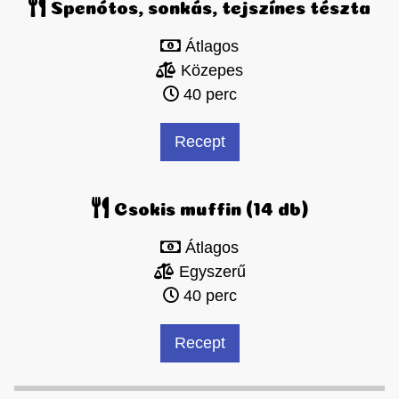
Spenótos, sonkás, tejszínes tészta
Átlagos
Közepes
40 perc
Recept
Csokis muffin (14 db)
Átlagos
Egyszerű
40 perc
Recept