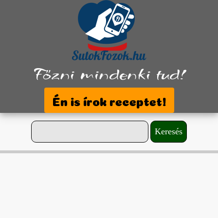
Főzni mindenki tud!
Én is írok receptet!