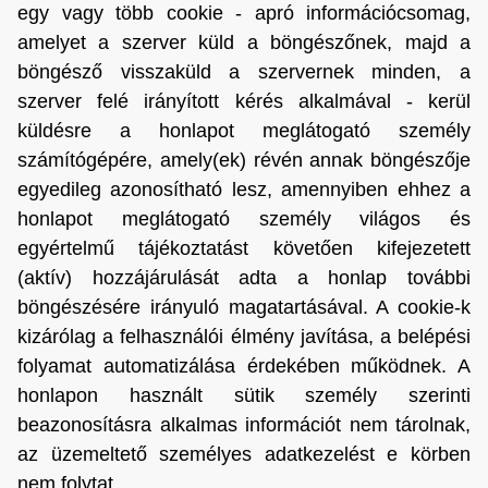
egy vagy több cookie - apró információcsomag,
amelyet a szerver küld a böngészőnek, majd a
böngésző visszaküld a szervernek minden, a
szerver felé irányított kérés alkalmával - kerül
küldésre a honlapot meglátogató személy
számítógépére, amely(ek) révén annak böngészője
egyedileg azonosítható lesz, amennyiben ehhez a
honlapot meglátogató személy világos és
egyértelmű tájékoztatást követően kifejezetett
(aktív) hozzájárulását adta a honlap további
böngészésére irányuló magatartásával. A cookie-k
kizárólag a felhasználói élmény javítása, a belépési
folyamat automatizálása érdekében működnek. A
honlapon használt sütik személy szerinti
beazonosításra alkalmas információt nem tárolnak,
az üzemeltető személyes adatkezelést e körben
nem folytat.