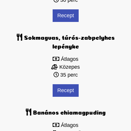
30 perc
Recept
Sokmagvas, túrós-zabpelyhes
lepényke
Átlagos
Közepes
35 perc
Recept
Banános chiamagpuding
Átlagos