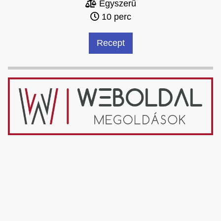
Egyszerű
10 perc
Recept