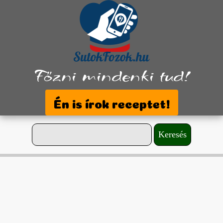
Főzni mindenki tud!
Én is írok receptet!