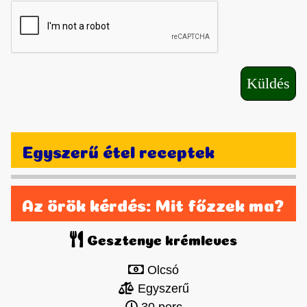
Egyszerű étel receptek
Az örök kérdés: Mit főzzek ma?
Gesztenye krémleves
Olcsó
Egyszerű