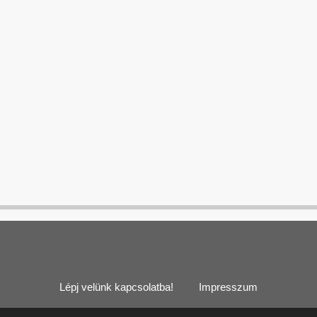
Lépj velünk kapcsolatba!
Impresszum
Cookie (süti) információk
Felhasználási feltételek