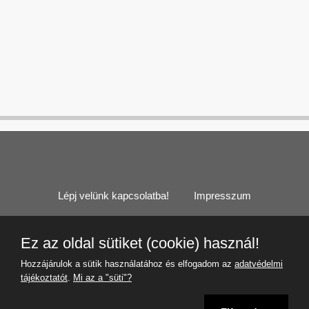
Lépj velünk kapcsolatba!
Impresszum
Cookie (süti) információk
Felhasználási feltételek
Ez az oldal sütiket (cookie) használ!
Adatvédelmi tájékoztató
Hozzájárulok a sütik használatához és elfogadom az
adatvédelmi
tájékoztatót
.
Mi az a "süti"?