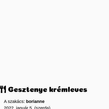
Gesztenye krémleves
A szakács:
borianne
2022. január 5. (szerda)