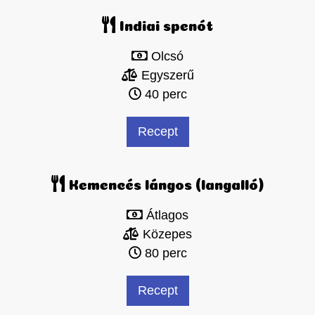
Indiai spenót
Olcsó
Egyszerű
40 perc
Recept
Kemencés lángos (langalló)
Átlagos
Közepes
80 perc
Recept