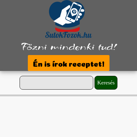
Főzni mindenki tud!
Én is írok receptet!