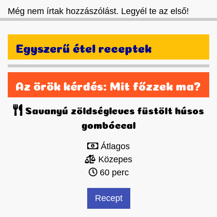
Még nem írtak hozzászólást. Legyél te az első!
Egyszerű étel receptek
Az örök kérdés: Mit főzzek ma?
Savanyú zöldségleves füstölt húsos
gombóccal
Átlagos
Közepes
60 perc
Recept