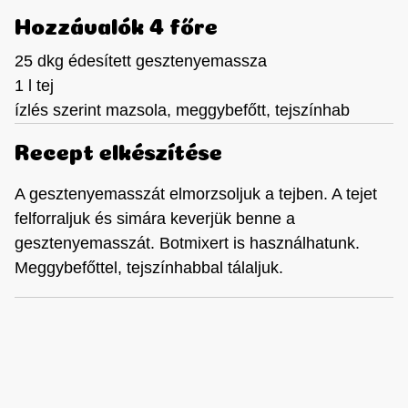
Hozzávalók 4 főre
25 dkg édesített gesztenyemassza
1 l tej
ízlés szerint mazsola, meggybefőtt, tejszínhab
Recept elkészítése
A gesztenyemasszát elmorzsoljuk a tejben. A tejet
felforraljuk és simára keverjük benne a
gesztenyemasszát. Botmixert is használhatunk.
Meggybefőttel, tejszínhabbal tálaljuk.