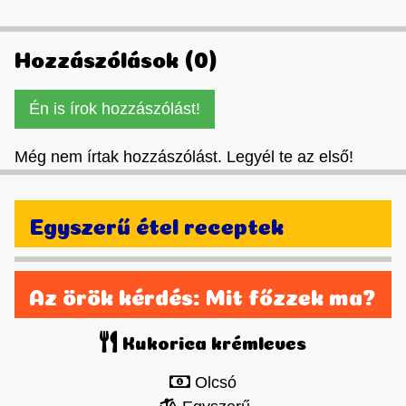
Hozzászólások (0)
Én is írok hozzászólást!
Még nem írtak hozzászólást. Legyél te az első!
Egyszerű étel receptek
Az örök kérdés: Mit főzzek ma?
Kukorica krémleves
Olcsó