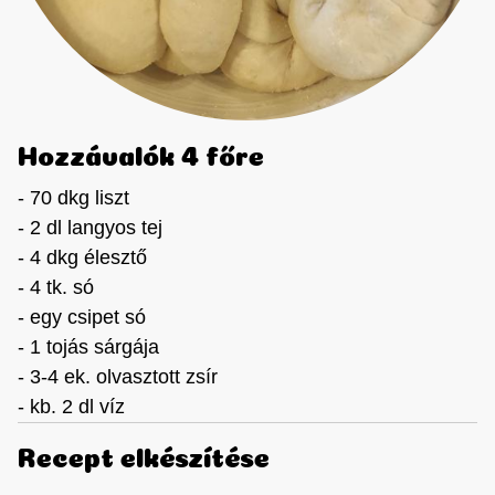
Hozzávalók 4 főre
- 70 dkg liszt
- 2 dl langyos tej
- 4 dkg élesztő
- 4 tk. só
- egy csipet só
- 1 tojás sárgája
- 3-4 ek. olvasztott zsír
- kb. 2 dl víz
Recept elkészítése