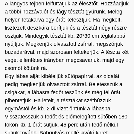
A langyos tejben felfuttatjuk az élesztőt. Hozzáadjuk
a többi hozzávalót és lágy tésztát gyúrunk. Meleg
helyen letakarva egy órát kelesztjük. Ha megkelt,
lisztezett deszkára borítjuk és a tésztát négy részre
osztjuk. Mindegyik tésztát kb. 20*30 cm téglalappá
nyújtjuk. Megkenjük olvasztott zsírral, megszórjuk
búzadarával, majd szorosan feltekerjük. A tészta két
végét ellentétes irányban megcsavarjuk, majd egy
csomót kötünk rá.
Egy lábas alját kibéleljük sütőpapírral, az oldalát
pedig megkenjük olvasztott zsírral. Beletesszük a
csigákat, a lábasra fedőt teszünk és még fél órát
pihentetjük. Ha letelt, a tésztákat széthúzzuk
egymástól és kb. 2 dl vizet öntünk a lábasba.
Visszatesszük a fedőt és előmelegített sütőben 180
fokon kb. 1 órát sütjük. 45 perc után fedő nélkül
sütjük tovább. Babgulyás mellé kiváló köret.