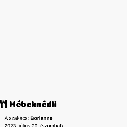
Hébeknédli
A szakács:
Borianne
2023. július 29. (szombat)