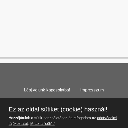
Lépj velünk kapcsolatba!
Impresszum
Cookie (süti) információk
Felhasználási feltételek
Ez az oldal sütiket (cookie) használ!
Adatvédelmi tájékoztató
Hozzájárulok a sütik használatához és elfogadom az
adatvédelmi
tájékoztatót
.
Mi az a "süti"?