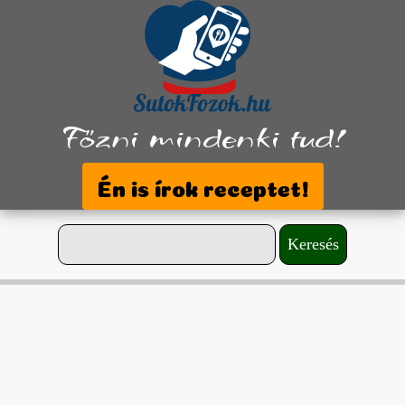
Főzni mindenki tud!
Én is írok receptet!