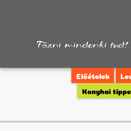
Főzni mindenki tud!
Előételek
Le
Konyhai tipp