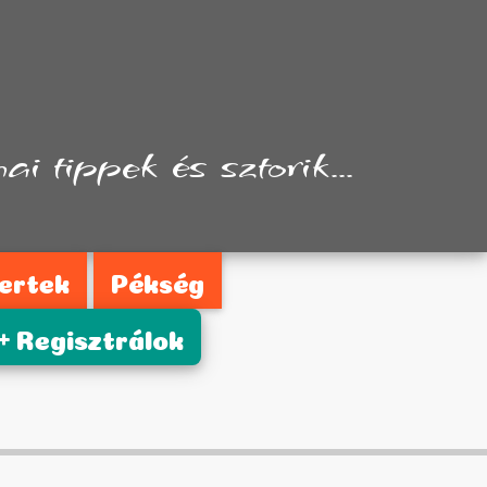
i tippek és sztorik...
ertek
Pékség
Regisztrálok