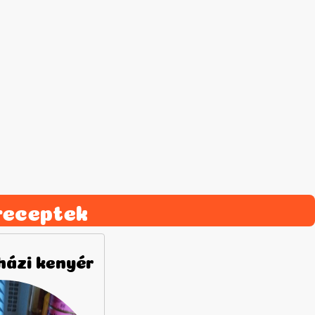
receptek
házi kenyér