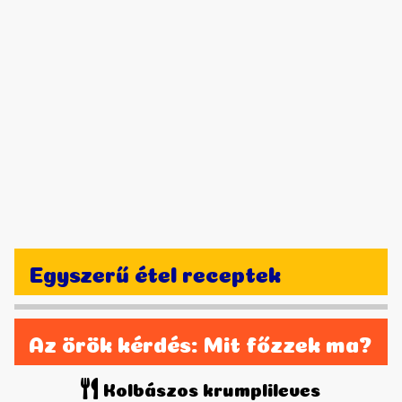
Egyszerű étel receptek
Az örök kérdés: Mit főzzek ma?
Kolbászos krumplileves