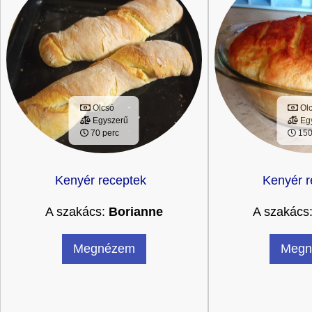
Olcsó
Ol
Egyszerű
Eg
70 perc
150
Kenyér receptek
Kenyér r
A szakács:
Borianne
A szakács
Megnézem
Megn