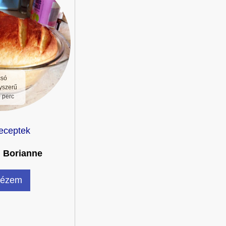
csó
yszerű
 perc
eceptek
:
Borianne
ézem