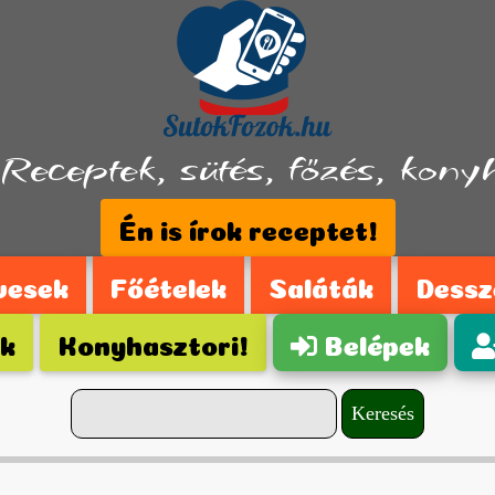
Receptek, sütés, főzés, konyha
Én is írok receptet!
vesek
Főételek
Saláták
Dessz
ek
Konyhasztori!
Belépek