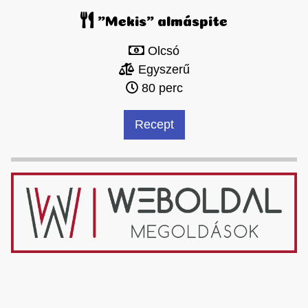
"Mekis" almáspite
Olcsó
Egyszerű
80 perc
Recept