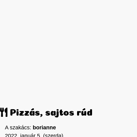
Pizzás, sajtos rúd
A szakács:
borianne
2022. január 5. (szerda)