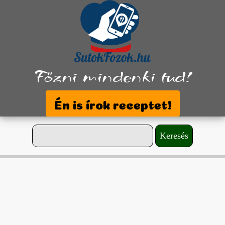
Főzni mindenki tud!
Én is írok receptet!