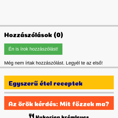
Hozzászólások (0)
Én is írok hozzászólást!
Még nem írtak hozzászólást. Legyél te az első!
Egyszerű étel receptek
Az örök kérdés: Mit főzzek ma?
Kukorica krémleves