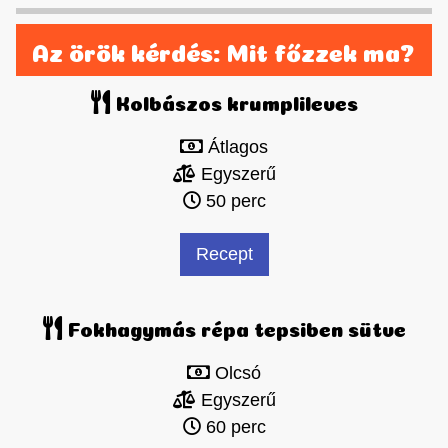
Az örök kérdés: Mit főzzek ma?
Kolbászos krumplileves
Átlagos
Egyszerű
50 perc
Recept
Fokhagymás répa tepsiben sütve
Olcsó
Egyszerű
60 perc