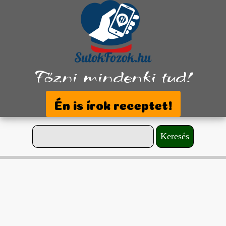
Főzni mindenki tud!
Én is írok receptet!