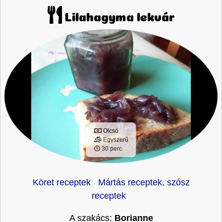
Lilahagyma lekvár
Olcsó
Egyszerű
30 perc
Köret receptek
Mártás receptek, szósz
receptek
A szakács:
Borianne