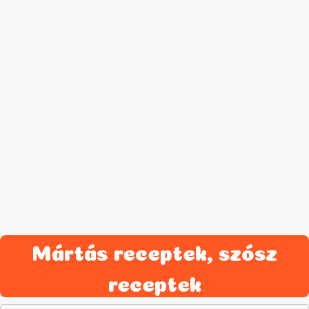
Mártás receptek, szósz
receptek