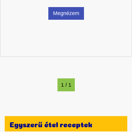
Megnézem
1 / 1
Egyszerű étel receptek