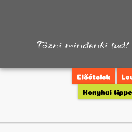
Főzni mindenki tud!
Előételek
Le
Konyhai tipp