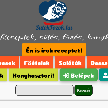
Receptek, sütés, főzés, konyha
Én is írok receptet!
vesek
Főételek
Saláták
Dessz
ek
Konyhasztori!
Belépek