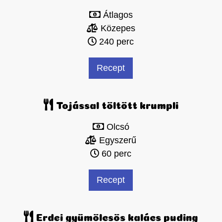
Átlagos
Közepes
240 perc
Recept
Tojással töltött krumpli
Olcsó
Egyszerű
60 perc
Recept
Erdei gyümölcsös kalács puding