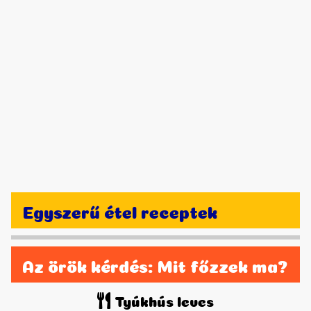
Egyszerű étel receptek
Az örök kérdés: Mit főzzek ma?
Tyúkhús leves