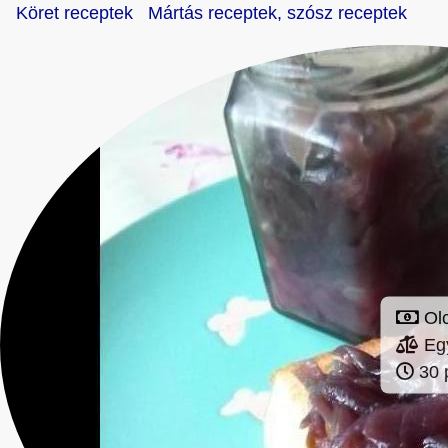
Köret receptek
Mártás receptek, szósz receptek
Ol
Eg
30 