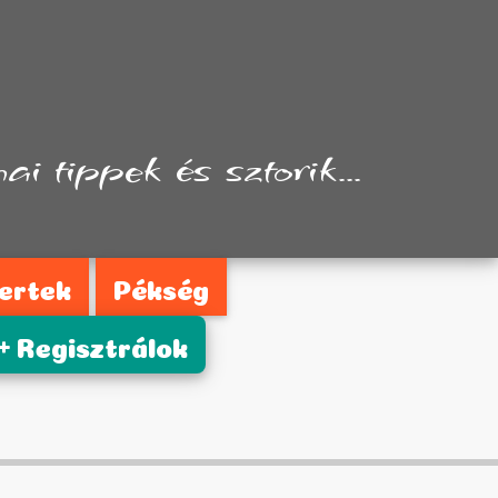
i tippek és sztorik...
ertek
Pékség
Regisztrálok