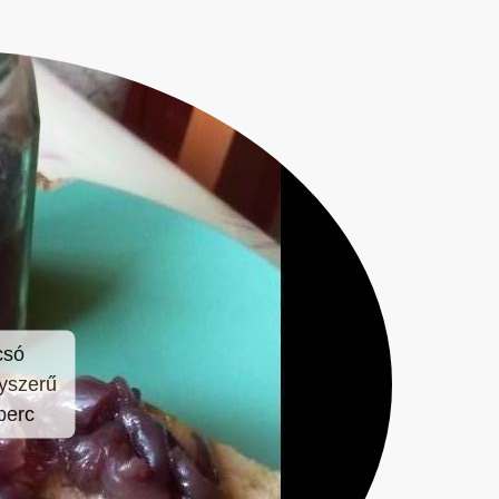
csó
yszerű
perc