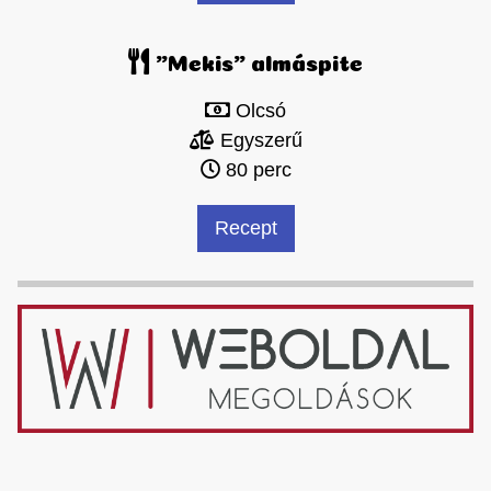
"Mekis" almáspite
Olcsó
Egyszerű
80 perc
Recept