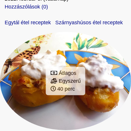
Hozzászólások (0)
Egytál étel receptek
Szárnyashúsos étel receptek
Átlagos
Egyszerű
40 perc