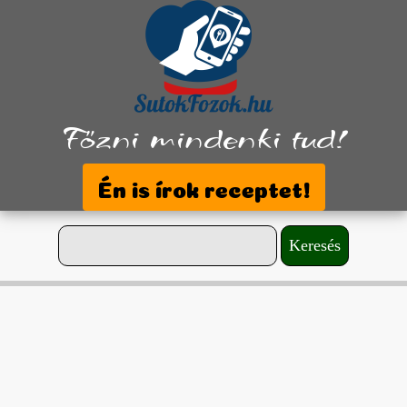
Főzni mindenki tud!
Én is írok receptet!