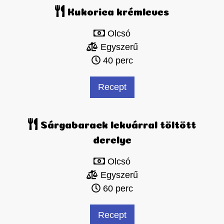
Kukorica krémleves
Olcsó
Egyszerű
40 perc
Recept
Sárgabarack lekvárral töltött
derelye
Olcsó
Egyszerű
60 perc
Recept