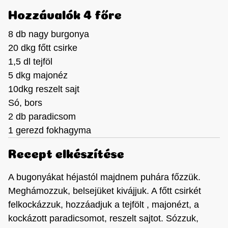
Hozzávalók 4 főre
8 db nagy burgonya
20 dkg főtt csirke
1,5 dl tejföl
5 dkg majonéz
10dkg reszelt sajt
Só, bors
2 db paradicsom
1 gerezd fokhagyma
Recept elkészítése
A bugonyákat héjastól majdnem puhára főzzük.
Meghámozzuk, belsejüket kivájjuk. A főtt csirkét
felkockázzuk, hozzáadjuk a tejfölt , majonézt, a
kockázott paradicsomot, reszelt sajtot. Sózzuk,